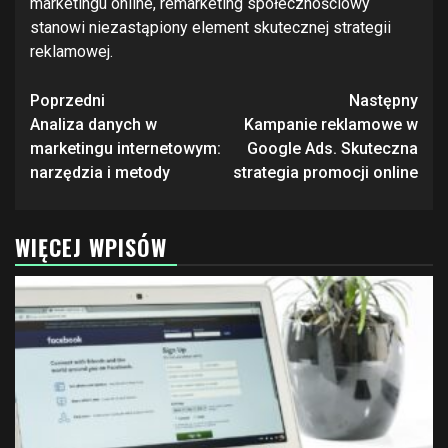
marketingu online, remarketing społecznościowy
stanowi niezastąpiony element skutecznej strategii
reklamowej.
Zobacz
Poprzedni
Następny
wpisy
Analiza danych w
Kampanie reklamowe w
marketingu internetowym:
Google Ads. Skuteczna
narzędzia i metody
strategia promocji online
WIĘCEJ WPISÓW