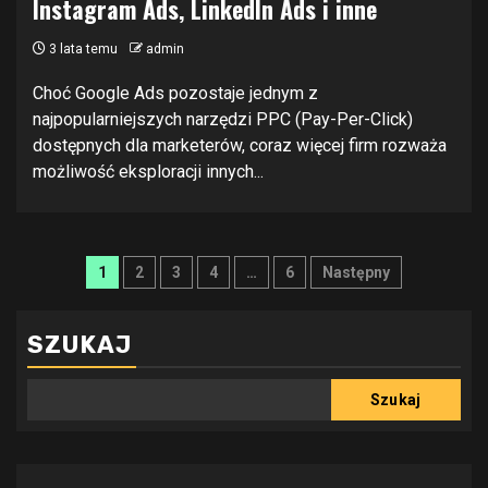
Instagram Ads, LinkedIn Ads i inne
3 lata temu
admin
Choć Google Ads pozostaje jednym z
najpopularniejszych narzędzi PPC (Pay-Per-Click)
dostępnych dla marketerów, coraz więcej firm rozważa
możliwość eksploracji innych...
Stronicowanie
1
2
3
4
…
6
Następny
wpisów
SZUKAJ
Szukaj