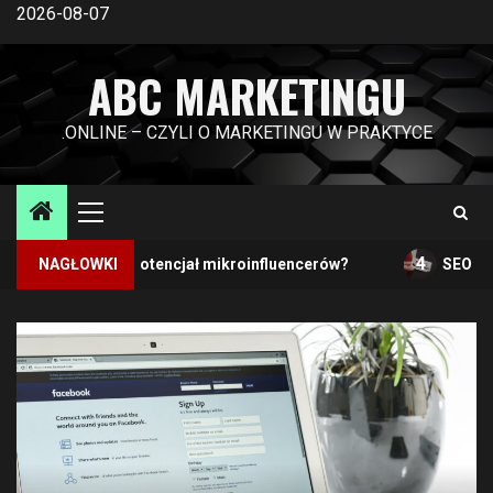
Przejdź
2026-08-07
do
treści
ABC MARKETINGU
.ONLINE – CZYLI O MARKETINGU W PRAKTYCE
Menu
główne
4
ystać potencjał mikroinfluencerów?
NAGŁOWKI
SEO PR – poznaj ko