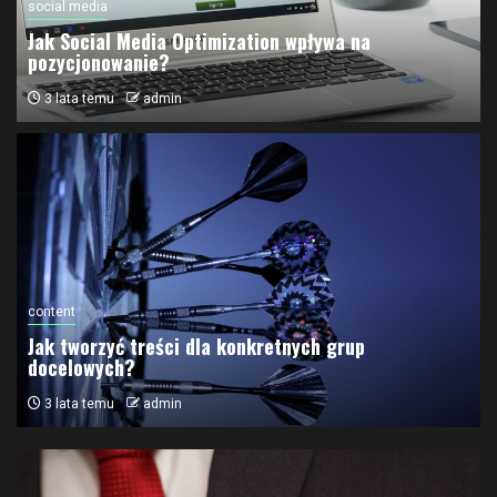
social media
Jak Social Media Optimization wpływa na
pozycjonowanie?
3 lata temu
admin
content
Jak tworzyć treści dla konkretnych grup
docelowych?
3 lata temu
admin